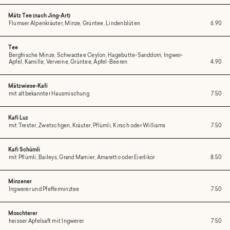
Mätz Tee (nach Jing-Art)
Flumser Alpenkräuter, Minze, Grüntee, Lindenblüten
6.90
Tee
Bergfrische Minze, Schwarztee Ceylon, Hagebutte-Sanddorn, Ingwer-
Apfel, Kamille, Verveine, Grüntee, Apfel-Beeren
4.90
Mätzwiese-Kafi
mit altbekannter Hausmischung
7.50
Kafi Luz
mit Trester, Zwetschgen, Kräuter, Pflümli, Kirsch oder Williams
7.50
Kafi Schümli
mit Pflümli, Baileys, Grand Marnier, Amaretto oder Eierlikör
8.50
Minzener
Ingwerer und Pfefferminztee
7.50
Moschterer
heisser Apfelsaft mit Ingwerer
7.50