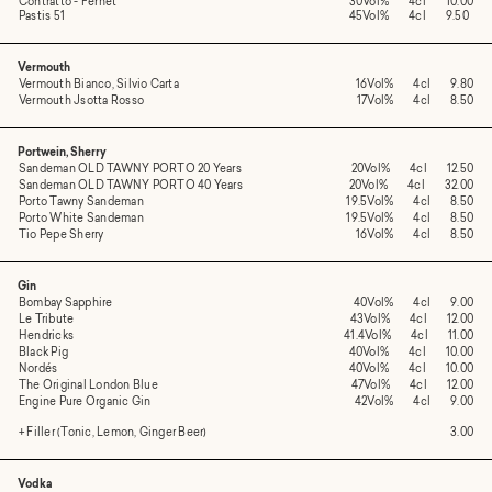
Contratto - Fernet
30Vol%
4cl
10.00
Pastis 51
45Vol%
4cl
9.50
Vermouth
Vermouth Bianco, Silvio Carta
16Vol%
4cl
9.80
Vermouth Jsotta Rosso
17Vol%
4cl
8.50
Portwein, Sherry
Sandeman OLD TAWNY PORTO 20 Years
20Vol%
4cl
12.50
Sandeman OLD TAWNY PORTO 40 Years
20Vol%
4cl
32.00
Porto Tawny Sandeman
19.5Vol%
4cl
8.50
Porto White Sandeman
19.5Vol%
4cl
8.50
Tio Pepe Sherry
16Vol%
4cl
8.50
Gin
Bombay Sapphire
40Vol%
4cl
9.00
Le Tribute
43Vol%
4cl
12.00
Hendricks
41.4Vol%
4cl
11.00
Black Pig
40Vol%
4cl
10.00
Nordés
40Vol%
4cl
10.00
The Original London Blue
47Vol%
4cl
12.00
Engine Pure Organic Gin
42Vol%
4cl
9.00
+ Filler (Tonic, Lemon, Ginger Beer)
3.00
Vodka