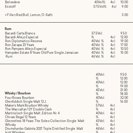
Belvedere
40Vol%
4cl
10.00
Eristoff
37.5Vol%
4cl
9.00
+ Filler (Red Bull, Lemon, O-Saft)
3.00
Rum
Bacardi Carta Blanca
37.5Vol.
9.50
Bacardi Añejo Especial
%
4cl
12.00
Ron Diplomatico Reserva
40Vol. %
4cl
19.00
Ron Zacapa 23 Years
40Vol. %
4cl
17.00
Ron Pampero Añejo Especial
40Vol. %
4cl
10.50
Hampden Estate 8 Years Old Pure Single Jamaican
40Vol. %
4cl
15.00
Rum
46Vol. %
4cl
40Vol.
9.50
%
12.00
40Vol.
12.00
%
19.00
45Vol.
21.00
Whisky / Bourbon
%
18.00
Four Roses Bourbon
40Vol.
32.00
Glenfiddich Single Malt 12 J.
%
16.00
Maker’s Mark Bourbon Whisky
57Vol.
4cl
The Maccallan 12Y Double Cask
%
4cl
Martinsloch Single Malt, Edition Nr. 4
40Vol.
4cl
Chivas Regal 12 Years
%
4cl
Glenrothes 18 Years The Soleo Collection Single Malt
43Vol.
4cl
Whisky
%
4cl
Drumshanbo Galánta 2021 Triple Distilled Single Malt
46Vol.
4cl
Irish Whiskey
%
4cl