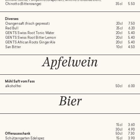
Limone (Citro), Pompelmo (Grapefruit), Mirtillo (Heidelbeeren),
Chinotto (Bitterorange)
35cl
5.50
Diverses
Orangensaft (frisch gepresst)
20cl
7.50
Red Bull
25cl
6.20
GENTS Swiss Root Tonic Water
20cl
5.40
GENTS Swiss Root Bitter Lemon
20cl
5.40
GENTS African Roots Ginger Ale
20cl
5.40
San Bitter
10cl
4.50
Apfelwein
Möhl Saft vom Fass
alkoholfrei
50cl
6.00
Bier
15cl
3.60
30cl
4.90
Offenausschank
50cl
7.30
Schützengarten Edelspez
15cl
3.90