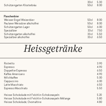
30cl
5.30
Schützengarten Klosterbräu
50cl
8.00
Flaschenbier
Weisser Engel Weizenbier
50cl
8.00
Paulaner Weissbier alkoholfrei
50cl
8.00
Schützengarten Lager
50cl
6.00
Spezialbier
33cl
7.50
Schützengarten alkoholfrei
33cl
5.50
Spezialbier alkoholfrei
33cl
6.50
Heissgetränke
Ristretto
3.90
Espresso
4.90
Doppelter Espresso
6.50
Kaffee Americano
4.90
Milchkaffee
5.00
Cappuccino
6.00
Latte Macchiato
6.50
Espresso Macchiato
5.50
Heisse Schokolade mit Felchlin-Schokoraspeln
5.20
Heisse Schokolade mit Felchlin-Schokoraspeln Mélange
5.80
Heisse Schokolade, Ovomaltine
4.80