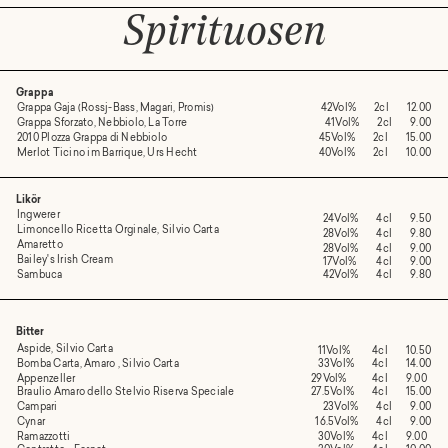
Spirituosen
Grappa
Grappa Gaja (Rossj-Bass, Magari, Promis)
42Vol%
2cl
12.00
Grappa Sforzato, Nebbiolo, La Torre
41Vol%
2cl
9.00
2010 Plozza Grappa di Nebbiolo
45Vol%
2cl
15.00
Merlot Ticino im Barrique, Urs Hecht
40Vol%
2cl
10.00
Likör
Ingwerer
24Vol%
4cl
9.50
Limoncello Ricetta Orginale, Silvio Carta
28Vol%
4cl
9.80
Amaretto
28Vol%
4cl
9.00
Bailey's Irish Cream
17Vol%
4cl
9.00
Sambuca
42Vol%
4cl
9.80
Bitter
Aspide, Silvio Carta
11Vol%
4cl
10.50
Bomba Carta, Amaro , Silvio Carta
33Vol%
4cl
14.00
Appenzeller
29Vol%
4cl
9.00
Braulio Amaro dello Stelvio Riserva Speciale
27.5Vol%
4cl
15.00
Campari
23Vol%
4cl
9.00
Cynar
16.5Vol%
4cl
9.00
Ramazzotti
30Vol%
4cl
9.00