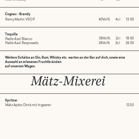
Cognac - Brandy
Remy Martin VSOP
40Vol%
4cl
13.00
Tequilla
38Vol%
2cl
18.00
Padre Azul Blanco
Padre Azul Resposado
38Vol%
2cl
24.00
Weitere Schätze an Gin, Rum, Whisky etc. warten an der Bar auf dich, sowie eine
Auswahl an erlesenen Fruchtbränden
auf unserem Wagen.
Mätz-Mixerei 
Spritzer
Mätz Apéro Drink mit Ingwerer
12.50
Mätz Spritz (Aspide)
13.50
Lillet RoséBerry
12.50
Hugo
12.50
Negroni
Alpen-Negroni (Gin, Vermouth Rosso, Appenzeller)
16.00