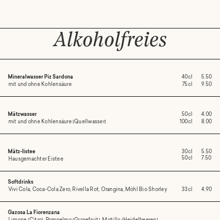
Alkoholfreies
Mineralwasser Piz Sardona
40cl
5.50
mit und ohne Kohlensäure
75cl
9.50
Mätzwasser
50cl
4.00
mit und ohne Kohlensäure (Quellwasser)
100cl
8.00
Mätz-Iistee
30cl
5.50
50cl
7.50
Hausgemachter Eistee
Softdrinks
Vivi Cola, Coca-Cola Zero, Rivella Rot, Orangina, Möhl Bio Shorley
33cl
4.90
Gazosa La Fiorenzana