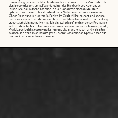
Flumserberg geboren, ich bin heute noch fest verwurzelt hier. Zwar habe ich
den Berg verlassen, um auf Wanderschaft das Handwerk des Kochens zu
lernen. Meine Laufbahn hat mich in die Küchen von grossen Meistern
gebracht, von denen ich viel gelernt habe. So habe ich unter anderem im
Chesa Grischuna in Klosters 16 Punkte im Gault Millau erkocht und konnte
meinen eigenen Kochstil finden. Diesen möchte ich nun an den Flumserberg
tragen, zurück in meine Heimat. Ich bin stolz darauf, mein eigenes Restaurant
zu betreiben. Im Mätz Dine werde ich zusammen mit meinem Team regionale,
Produkte zu Delikatessen verarbeiten und dabei authentisch und vielseitig
bleiben. Ich freue mich bereits jetzt, unsere Gäste mit den Spezialitäten aus
meiner Küche verwöhnen zu können.